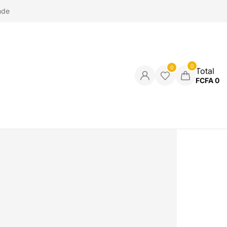
nde
0
0
Total
FCFA
0