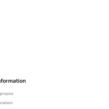
nformation
 propos
vraison