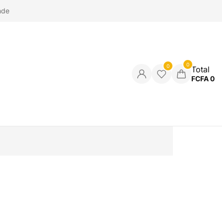
nde
0
0
Total
FCFA
0