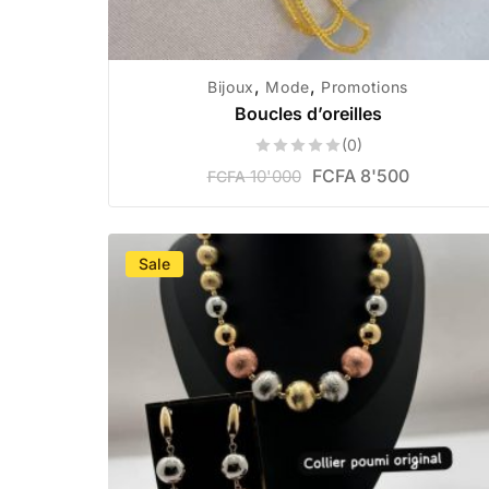
,
,
Bijoux
Mode
Promotions
Boucles d’oreilles
(0)
FCFA
8'500
10'000
FCFA
Sale