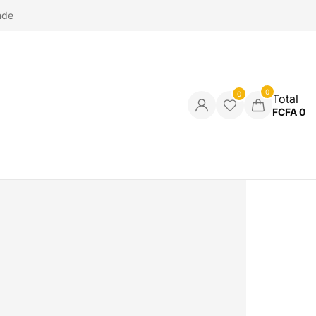
nde
0
0
Total
FCFA
0