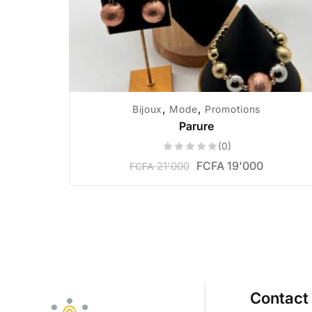
,
,
Bijoux
Mode
Promotions
Parure
(0)
FCFA
19'000
21'000
FCFA
Contact