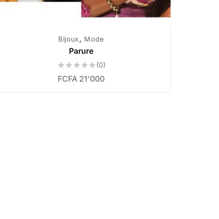
,
Bijoux
Mode
Parure
(0)
FCFA
21'000