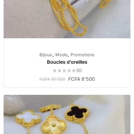
,
,
Bijoux
Mode
Promotions
Boucles d’oreilles
(0)
FCFA
8'500
10'000
FCFA