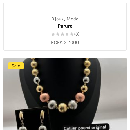
,
Bijoux
Mode
Parure
(0)
FCFA
21'000
Sale