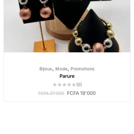
,
,
Bijoux
Mode
Promotions
Parure
(0)
FCFA
19'000
21'000
FCFA