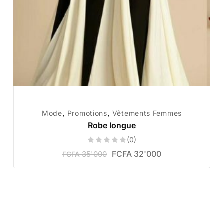
,
,
Mode
Promotions
Vêtements Femmes
Robe longue
(0)
FCFA
32'000
35'000
FCFA