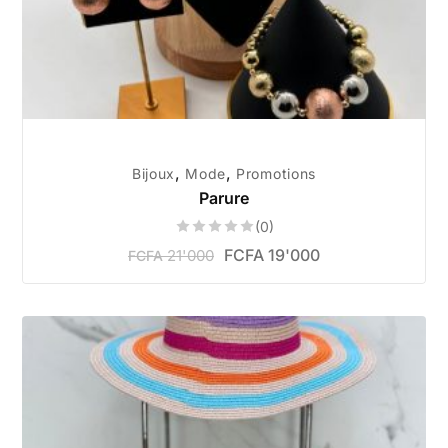
,
,
Bijoux
Mode
Promotions
Parure
(0)
FCFA
19'000
21'000
FCFA