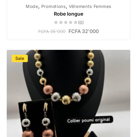
,
,
Mode
Promotions
Vêtements Femmes
Robe longue
(0)
FCFA
32'000
35'000
FCFA
Sale