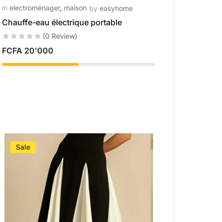
in
electroménager
,
maison
by
easyhome
Chauffe-eau électrique portable
(0 Review)
FCFA
20'000
Sale