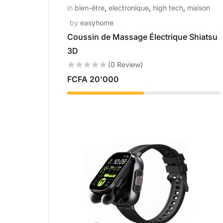
in
bien-être
,
electronique
,
high tech
,
maison
by
easyhome
Coussin de Massage Électrique Shiatsu
3D
(0 Review)
FCFA
20'000