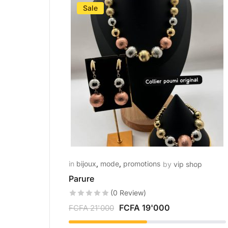
Sale
in
bijoux
,
mode
,
promotions
by
vip shop
Parure
(0 Review)
FCFA
19'000
FCFA
21'000