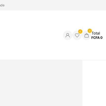
nde
0
0
Total
FCFA
0