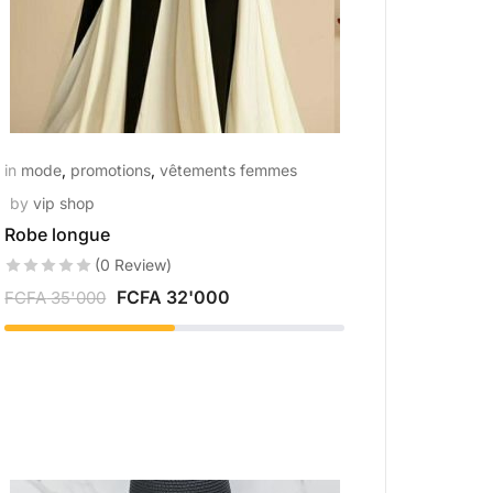
in
mode
,
promotions
,
vêtements femmes
by
vip shop
Robe longue
(0 Review)
FCFA
32'000
FCFA
35'000