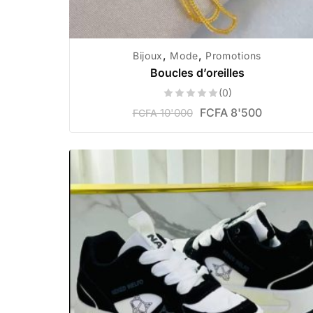
,
,
Bijoux
Mode
Promotions
Boucles d’oreilles
(0)
FCFA
8'500
10'000
FCFA