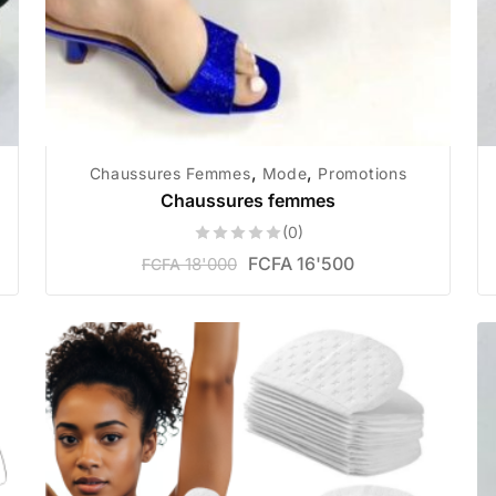
,
,
Chaussures Femmes
Mode
Promotions
Chaussures femmes
(0)
FCFA
16'500
18'000
FCFA