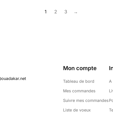
1
2
3
→
Mon compte
I
@ouadakar.net
Tableau de bord
A
Mes commandes
Li
Suivre mes commandes
Po
Liste de voeux
Te