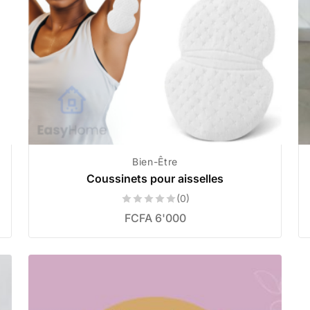
Bien-Être
Coussinets pour aisselles
(0)
FCFA
6'000