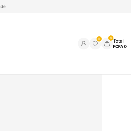
nde
0
0
Total
FCFA
0